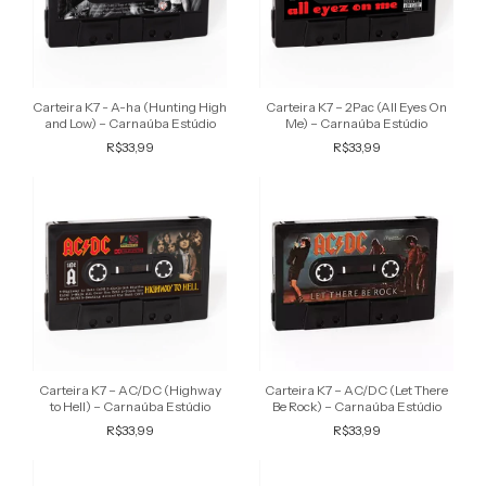
Carteira K7 - A-ha (Hunting High
Carteira K7 – 2Pac (All Eyes On
and Low) – Carnaúba Estúdio
Me) – Carnaúba Estúdio
R$33,99
R$33,99
Carteira K7 – AC/DC (Highway
Carteira K7 – AC/DC (Let There
to Hell) – Carnaúba Estúdio
Be Rock) – Carnaúba Estúdio
R$33,99
R$33,99