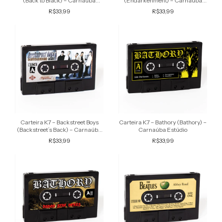
(Back to Black) – Carnaúba
(Endarkenment) – Carnaúba
Estúdio
Estúdio
R$33,99
R$33,99
Carteira K7 – Backstreet Boys
Carteira K7 – Bathory (Bathory) –
(Backstreet’s Back) – Carnaúba
Carnaúba Estúdio
Estúdio
R$33,99
R$33,99