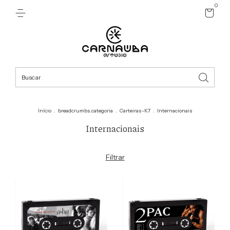
0
Início
.
breadcrumbs.categoria
.
Carteiras-K7
.
Internacionais
Internacionais
Filtrar