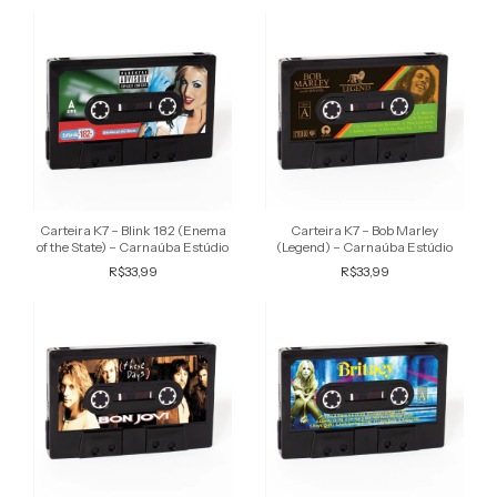
Carteira K7 – Blink 182 (Enema
Carteira K7 – Bob Marley
of the State) – Carnaúba Estúdio
(Legend) – Carnaúba Estúdio
R$33,99
R$33,99