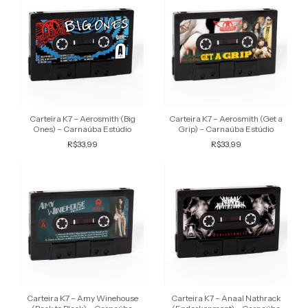
Carteira K7 – Aerosmith (Big
Carteira K7 – Aerosmith (Get a
Ones) – Carnaúba Estúdio
Grip) – Carnaúba Estúdio
R$33,99
R$33,99
Carteira K7 – Amy Winehouse
Carteira K7 – Anaal Nathrack