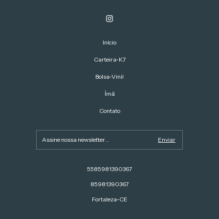
Início
Carteira-K7
Bolsa-Vinil
Ímã
Contato
5585981390367
85981390367
Fortaleza-CE